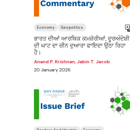
Economy
Geopolitics
ਭਾਰਤ ਦੀਆਂ ਆਰਥਿਕ ਕਮਜ਼ੋਰੀਆਂ, ਦੂਰਅੰਦੇਸ਼ੀ
ਦੀ ਘਾਟ ਦਾ ਚੀਨ ਦੁਆਰਾ ਫਾਇਦਾ ਉਠਾ ਰਿਹਾ
ਹੈ।
Anand P. Krishnan
,
Jabin T. Jacob
20 January 2026