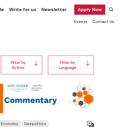
le
Write for us
Newsletter
Apply Now
Events
Contact Us
Filter by
Filter by
Author
Language
Economy
Geopolitics