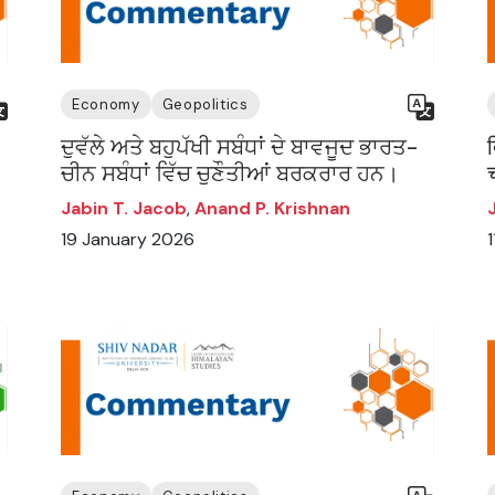
Economy
Geopolitics
ਦੁਵੱਲੇ ਅਤੇ ਬਹੁਪੱਖੀ ਸਬੰਧਾਂ ਦੇ ਬਾਵਜੂਦ ਭਾਰਤ-
द
ਚੀਨ ਸਬੰਧਾਂ ਵਿੱਚ ਚੁਣੌਤੀਆਂ ਬਰਕਰਾਰ ਹਨ।
च
Jabin T. Jacob
,
Anand P. Krishnan
19 January 2026