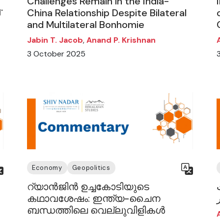
Challenges Remain in the India-
་
China Relationship Despite Bilateral
and Multilateral Bonhomie
Jabin T. Jacob
,
Anand P. Krishnan
3 October 2025
Economy
Geopolitics
റ്യാൻജിൻ ഉച്ചകോടിയുടെ
കഥാവശേഷം: ഇന്ത്യ-ചൈന
ബന്ധത്തിലെ വെല്ലുവിളികൾ