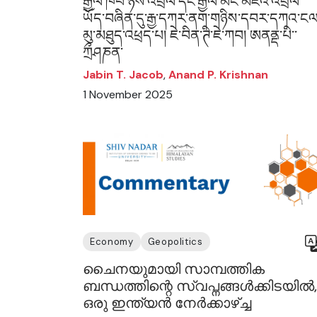
རྒྱལ་ཁབ་ཉིས་འབྲེལ་དང་རྒྱལ་མང་མཛའ་འབྲེལ་
ཡོད་བཞིན་དུ་རྒྱ་དཀར་ནག་གཉིས་དབར་དཀའ་ངལ
མུ་མཐུད་འཕྲད་པ། ཇེ་བིན་ཊི་ཇེ་ཀབ། ཨནནྡ་པི་་
ཀྲྀཤཎན་
Jabin T. Jacob
,
Anand P. Krishnan
1 November 2025
Economy
Geopolitics
ചൈനയുമായി സാമ്പത്തിക
ബന്ധത്തിന്റെ സ്വപ്നങ്ങൾക്കിടയിൽ,
ഒരു ഇന്ത്യൻ നേർക്കാഴ്ച്ച