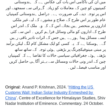
میں ان کی ناکامی اس بات کی عکاس ہے کہ ہندوستانی
کمپنیوں کو چین کے معاملات کو زیادہ گہرائی سے سمجھنے اور
اس پر توجہ دینے کی ضرورت ہے۔ دراصل ہندوستانی کمپنیاں
عام طور پر اس طرح کے صلاح و مشورے کے لیے غیر ملکی
اداروں پر منحصر ہیں بجائے اس کے کہ وہ ملک کے اندر اس
طرح کے اداروں کو مالی وسائل فراہم کریں ۔ اس سے کئی
ایسے مسائل پیدا ہورہے ہیں جس کے اثرات تادیر باقی رہیں
گے۔ہوسکتا ہے کہ یہ کسی کو ایک مشکل کام لگے لیکن برآمد
پر مبنی مینوفیکچرنگ پر بڑھتی ہوئی توجہ کے ساتھ ساتھ
بڑھتے ہوئے جغرافیائی سیاسی حالات کا تقاضا ہے کہ کمپنیاں
چین کے اندر ونی حالات ومسائل سے بہتر آگاہی حاصل کریں
اور مناسب فیصلے لیں۔
Original: 
Anand P. Krishnan, 2024. ‘
Hitting the US 
Customs Wall: Indian Solar Industry Enmeshed by 
China
’. Centre of Excellence for Himalayan Studies, Shiv 
Nadar Institution of Eminence. 
Commentary
. 24 October.