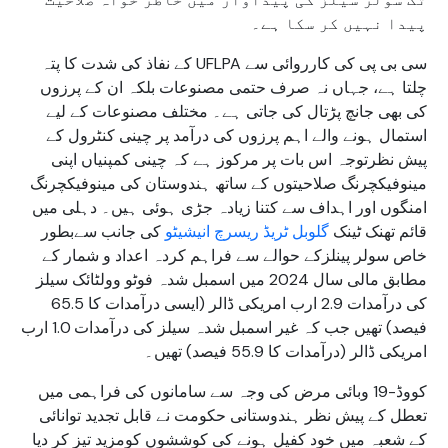
پیدا نہیں کر سکا ہے۔
سی بی پی کی کارروائی سے UFLPA کے نفاذ کی شدت کا پتہ
چلتا ہے، جہاں نہ صرف حتمی مصنوعات بلکہ ان کے پرزوں
کی بھی جانچ پڑتال کی جاتی ہے۔ مختلف مصنوعات کے لیے
استمال ہونے والے اہم پرزوں کی درآمد پر چینی کنٹرول کے
پیش نظرتوجہ اس بات پر مرکوز ہے کہ چینی کمپنیاں اپنی
مینوفیکچرنگ صلاحیتوں کے ساتھ ہندوستان کی مینوفیکچرنگ
امنگوں اور اہداف سے کتنا زیادہ جڑی ہوئی ہیں۔ دہلی میں
قائم تھنک ٹینک
گلوبل ٹریڈ ریسرچ انیشیٹو
کی جانب سےبطور
خاص سولر پینلزکے حوالے سے فراہم کردہ اعداد و شمار کے
مطابق مالی سال 2024 میں اسمبل شدہ فوٹو وولٹائک سیلز
کی درآمدات 2.9 ارب امریکی ڈالر (ایسی درآمدات کا 65.5
فیصد) تھیں جب کہ غیر اسمبل شدہ سیلز کی درآمدات 1.0 ارب
امریکی ڈالر (درآمدات کا 55.9 فیصد) تھیں۔
کووڈ-19 وبائی مرض کی وجہ سے سامانوں کی فراہمی میں
تعطل کے پیش نظر ہندوستانی حکومت نے قابل تجدید توانائی
کے شعبہ میں خود کفیل ہونے کی کوششوں کومزید تیز کر دیا