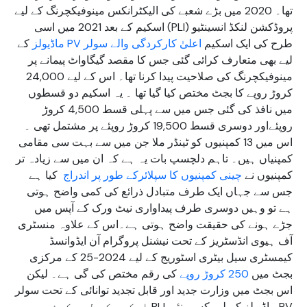
تھا۔ 2020 میں بڑے شعبے کی الیکٹرانکس مینوفیکچرنگ کے لیے
پروڈکشن لنکڈ انسینٹیو (PLI) اسکیم کے بعد 2021 میں اسی
طرح کی ایک اسکیم
اعلیٰ کارکردگی والے سولر PV ماڈیولز
کے
لیے بھی متعارف کرائی گئی جس کا مقصد گیگاواٹ پیمانے پر
مینوفیکچرنگ کی صلاحیت پیدا کرنا تھا۔ اس کے لیے 24,000
کروڑ روپے کا بجٹ مختص کیا گیا تھا ۔ یہ اسکیم دو قسطوں
میں نافذ کی گئی جس میں سے پہلی قسط 4,500 کروڑ
روپئےاور دوسری قسط 19,500 کروڑ روپئے پر مشتمل تھی ۔
اس میں 13 کمپنیوں کو ٹینڈر ملا جن میں سے بہت سی مقامی
کمپنیاں ہیں۔ تاہم دلچسپ بات یہ ہے کہ ان میں سے زیادہ تر
کمپنیوں نے
چینی کمپنیوں کا سپلائرکے طور پر اندراج
کیا ہے
جس سے جہاں ایک طرف متبادل ذرائع کی کمی واضح ہوتی
ہے تو وہیں دوسری طرف پیداواری نیٹ ورک کے آپس میں
جڑے ہونے کی حقیقت واضح ہوتی ہے۔اس کے علاوہ منسٹری
آف ہیوی انڈسٹریز کے تحت نیشنل پروگرام آن ایڈوانسڈ
کیمسٹری سیل بیٹری اسٹوریج کے لیے 2024-25 کے مرکزی
بجٹ میں
250 کروڑ روپے
کی رقم مختص کی گی ہے۔ لیکن
اس بجٹ میں وزارت جدید اور قابل تجدید توانائی کے تحت سولر
PV ماڈیولز کے لیے کسی نئی PLI اسکیم کے لیے کوئی