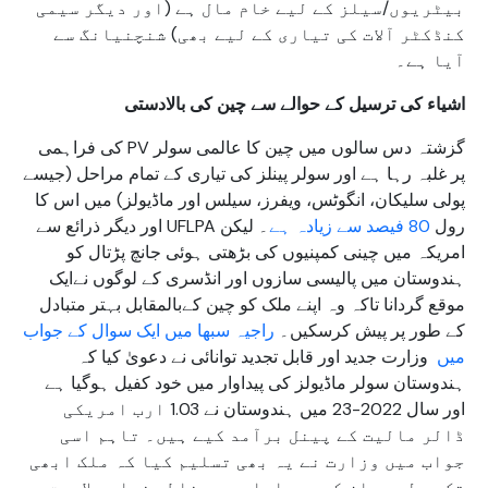
بیٹریوں/سیلز کے لیے خام مال ہے (اور دیگر سیمی
کنڈکٹر آلات کی تیاری کے لیے بھی) شنچنیانگ سے
آیا ہے۔
اشیاء کی ترسیل کے حوالے سے چین کی بالادستی
گزشتہ دس سالوں میں چین کا عالمی سولر PV کی فراہمی
پر غلبہ رہا ہے اور سولر پینلز کی تیاری کے تمام مراحل (جیسے
پولی سلیکان، انگوٹس، ویفرز، سیلس اور ماڈیولز) میں اس کا
رول
80 فیصد سے زیادہ ہے
۔ لیکن UFLPA اور دیگر ذرائع سے
امریکہ میں چینی کمپنیوں کی بڑھتی ہوئی جانچ پڑتال کو
ہندوستان میں پالیسی سازوں اور انڈسری کے لوگوں نےایک
موقع گردانا تاکہ وہ اپنے ملک کو چین کےبالمقابل بہتر متبادل
کے طور پر پیش کرسکیں۔
راجیہ سبھا میں ایک سوال کے جواب
میں
وزارت جدید اور قابل تجدید توانائی نے دعویٰ کیا کہ
ہندوستان سولر ماڈیولز کی پیداوار میں خود کفیل ہوگیا ہے
اور سال 2022-23 میں ہندوستان نے 1.03 ارب امریکی
ڈالر مالیت کے پینل برآمد کیے ہیں۔ تاہم اسی
جواب میں وزارت نے یہ بھی تسلیم کیا کہ ملک ابھی
تک سولر سیلز کی پیداوار میں خاطر خواہ صلاحیت