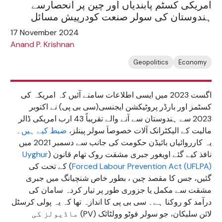
امریکی کسٹم پابندیاں اور چین پر انحصارسے
ہندوستان کی سولر صنعت کودرپیش مسائل
17 November 2024
Anand P. Krishnan
Geopolitics
Economy
اگست 2023 میں ایسی اطلاعات سامنے آئیں کہ امریکہ کی
کسٹمز اور بارڈر پروٹیکشن ایجنسی(سی بی پی) نے اکتوبر
2023 سے ہندوستان سے آنے والے تقریباً 43 ارب امریکی ڈالر
مالیت کے الیکٹرانک آلات خصوصاَ سولر پینلز،
ضبط کیے ہیں
۔
یہ کارروائیاں بائیڈن حکومت کی جانب سے دسمبر 2021 میں
نافذ کیے گئے اویغور جبری مشقت روک تھام قانون (
Uyghur
Forced Labour Prevention Act (UFLPA)
) کے تحت کی
گئیں، جس کا مقصد چین ، بطور خاص شنچیانگ میں جبری
مشقت سے مکمل یا جزوری طور پر تیار کردہ سامان کی
درآمد کو روکنا ہے۔ سی بی پی کا اندازہ تھا کہ یہ پولی کرسٹل
لائن سلیکان، جو سولر فوٹو وولٹائک (PV) ماڈیولز کی