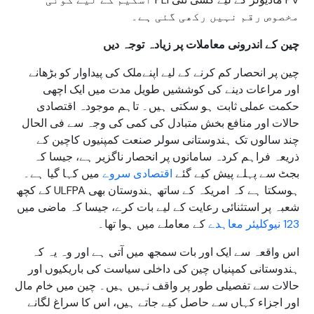
مخصوص رقم نہیں رکھی گئی ہے۔
چین کے اندرونی معاملات پر زیادہ توجہ دیں
چین پر انحصار کم کرنے کے لیے اپنےملک کی پیداوار کو بڑھانے
اور مراعات دینے کی کوششیں طویل مدت میں ایک اچھی
حکمت عملی ثابت ہو سکتی ہیں۔ تاہم موجودہ اقتصادی
حالات اور منافع بخش متبادل کی کمی کی وجہ سے فی الحال
چند سالوں تک ہندوستانی سولر صنعت کمپنیوں کاچین کے
ذریعہ فراہم کردہ سامانوں پر انحصار ناگزیر ہے، جیسا کہ
بجٹ سے پہلے پیش کیے گئے
اقتصادی سروے
میں کہا گیا ہے۔
ہوسکتا ہے کہ امریکہ کے ساتھ ہندوستان بھی ULFPA کے کچھ
شعبہ پر استثنائی رعایت کے لیے بات کرے، جیسا کہ ماضی میں
123 نیوکلیئر معاہدے
کے معاملے میں ہوا تھا۔
اس واقعہ سے ایک اور بات سمجھ میں آتی ہے اور وہ یہ کہ
ہندوستانی کمپنیاں چین کی داخلی سیاست کی باریکیوں اور
حالات سے تفصیلی طور پر واقف نہیں ہیں۔ چین میں خام مال
اور اجزاء کہاں سے حاصل کیے جاتے ہیں، اس کا سراغ لگانے