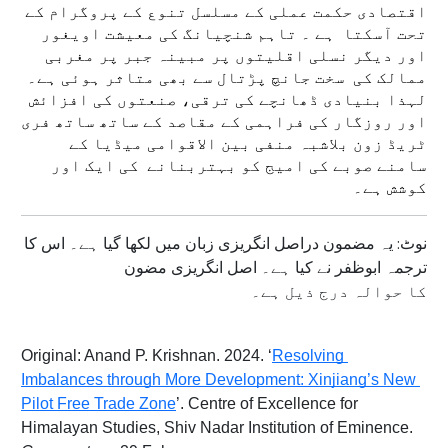
اقتصادی حکمت عملی کے مسلسل تنوع کے پروگرام کے 
تحت آسکتا  ہے ۔ تاہم شنچیانگ کی معیشت اویغور 
اور دیگر نسلی اقلیتوں پر مبینہ جبر پر مغربی 
ممالک کی  سخت جانچ پڑتال سے بھی متاثر ہوئی ہے۔ 
لہذا بنیادی ڈھانچے کی ترقی، صنعتوں کی افزائش 
اور روزگار کی فراہمی کے مقاصد کے ساتھ ساتھ فری 
ٹریڈ زون بلاشبہ منفی بین الاقوامی میڈیا کے 
سامنے صوبے کی امیج کو بہتربنانے  کی ایک اور 
کوشش ہے۔
نوٹ: یہ مضمون دراصل انگریزی زبان میں لکھا گیا ہے۔ اس کا
ترجمہ ابوظفر نے کیا ہے۔ اصل انگریزی مضون
کا حوالہ درج ذیل ہے۔
Original: Anand P. Krishnan. 2024. ‘
Resolving 
Imbalances through More Development: Xinjiang’s New 
Pilot Free Trade Zone
’. Centre of Excellence for 
Himalayan Studies, Shiv Nadar Institution of Eminence. 