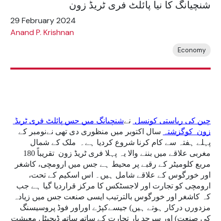
شنچیانگ کا نیا پائلٹ فری ٹریڈ زون
29 February 2024
Anand P. Krishnan
Economy
چین کی ریاستی کونسل 
 نے
شنچیانگ میں جس پائلٹ فری ٹریڈ 
زون  کوگزشتہ
 سال اکتوبر میں منظوری دی تھی نےنومبر کے 
پہلے ہفتہ سے کام کرنا شروع کردیا ہے۔  ملک کے شمال 
مغربی علاقے میں بننے والا یہ پہلا فری ٹریڈ زون  تقریباً 180 
مربع کلومیٹر کے رقبے پر محیط ہے جس میں ارومچی، کاشغر 
اور خورگوس کے علاقے شامل ہیں۔ اس اسکیم کے تحت، 
ارومچی کو تجارت اور لاجسٹکس کا مرکز قراردیا گیا ہے جب 
کہ کاشغر اور خورگوس بالترتیب ایسی صنعت جس میں زیادہ 
مزدورں درکار ہوتے ہیں) جیسےکپڑے اوراور فوڈ پروسیسنگ 
کی صنعت) اور سرحد پار تجارت کے ساتھ ساتھ ڈیجیٹل معیشت 