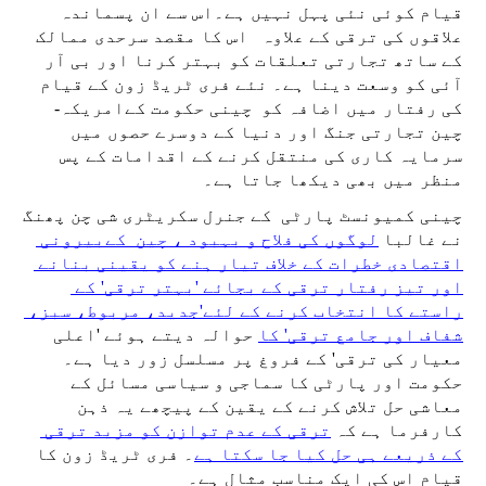
قیام کوئی نئی پہل نہیں ہے۔اس سے ان پسماندہ 
علاقوں کی ترقی کے علاوہ   اس کا مقصد سرحدی ممالک 
کے ساتھ تجارتی تعلقات کو بہتر کرنا اور بی آر 
آئی کو وسعت دینا ہے۔ نئے فری ٹریڈ زون کے قیام 
کی رفتار میں اضافہ کو  چینی حکومت کےامریکہ-
چین تجارتی جنگ اور دنیا کے دوسرے حصوں میں 
سرمایہ کاری کی منتقل کرنے کے اقدامات کے پس 
منظر میں بھی دیکھا جاتا ہے۔ 
چینی کمیونسٹ پارٹی  کے جنرل سکریٹری شی چن پھنگ 
نے غالبا 
لوگوں کی فلاح و بہبود ، چین  کےبیرونی 
اقتصادی خطرات کے خلاف تیار ہنے کو یقینی بنانے 
اور تیز رفتار ترقی کے بجائے 'بہتر ترقی' کے 
راستے کا انتخاب کرنے کے لئے'جدید، مربوط، سبز، 
شفاف اور جامع ترقی' کا
 حوالہ دیتے ہوئے 'اعلی 
معیار کی ترقی' کے فروغ پر مسلسل زور دیا ہے۔ 
حکومت اور پارٹی کا سماجی و سیاسی مسائل کے 
معاشی حل تلاش کرنے کے یقین کے پیچھے یہ ذہن 
کارفرما ہے کہ 
ترقی کے عدم توازن کو مزید ترقی 
کے ذریعے ہی حل کیا جا سکتا ہے
۔ فری ٹریڈ زون کا 
قیام اس کی ایک مناسب مثال ہے۔