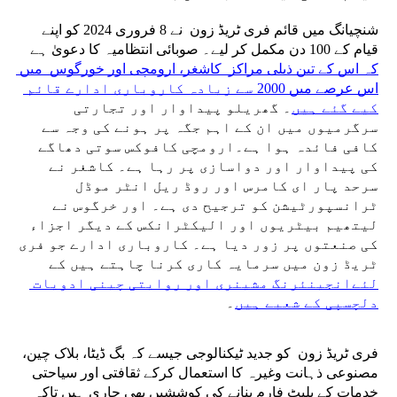
شنچیانگ میں قائم فری ٹریڈ زون  نے 8 فروری 2024 کو اپنے 
قیام کے 100 دن مکمل کر لیے۔ صوبائی انتظامیہ کا دعویٰ ہے 
کہ اس کے تین ذیلی مراکز  کاشغر، ارومچی اور خورگوس  میں 
اس عرصے میں 2000 سے زیادہ کاروباری ادارے قائم 
کیے گئے ہیں
۔ گھریلو پیداوار اور تجارتی 
سرگرمیوں میں ان کے اہم جگہ پر ہونے کی وجہ سے 
کافی فائدہ ہوا ہے۔ارومچی کافوکس سوتی دھاگے 
کی پیداوار اور دواسازی پر رہا ہے۔ کاشغر نے 
سرحد پار ای کامرس اور روڈ ریل انٹر موڈل 
ٹرانسپورٹیشن کو ترجیح دی ہے۔ اور خرگوس نے 
لیتھیم بیٹریوں اور الیکٹرانکس کے دیگر اجزاء 
کی صنعتوں پر زور دیا ہے۔ کاروباری ادارے جو فری 
ٹریڈ زون میں سرمایہ کاری کرنا چاہتے ہیں کے 
لئےانجینئرنگ مشینری اور روایتی چینی ادویات 
دلچسپی کے شعبے ہیں
۔ 
فری ٹریڈ زون  کو جدید ٹیکنالوجی جیسے کہ بگ ڈیٹا، بلاک چین، 
مصنوعی ذہانت وغیرہ کا استعمال کرکے ثقافتی اور سیاحتی 
خدمات کے پلیٹ فارم بنانے کی کوششیں بھی جاری ہیں تاکہ  