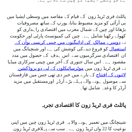
پائلٹ فری ٹریڈ زون  کے قیام کے مقاصد میں وسطی ایشیا میں 
بی آرآئی کو مزید مضبوط بنانا، یورپ کے ساتھ مصروفیات  
بڑھانا اور چین کے شمال مغرب میں اقتصادی راہداری کو 
کھولے رکھنا شامل ہے۔ چین کی کمیونسٹ پارٹی اور حکومت 
نے 
دوسرے ممالک  کی ادائیگیوں میں چینی کرنسی یوآن کے 
استعمال
 کو فروغ دینےکی کوشش کی ہے اور شنچیانگ میں  
ان  اقتصادی سرگرمیوں سے  اس ہدف  کے حصول میں مدد 
مقصود ہے۔ اس سال جنوری کے آخر میں چینی سرکاری میڈیا 
نے فری ٹریڈ زون میں 
موٹرسائیکلوں کے لیے دو پروڈکشن 
لائنوں کے افتتاح
 کے بارے میں خبر دی تھی جس میں قازقستان 
سے موصول ہونے والے پہلے بڑے آرڈر  اورمستقبل میں مزید 
آرڈر کا وعدہ شامل تھا۔
پائلٹ فری ٹریڈ زون کا اقتصادی تجربہ
شینچانگ میں تعمیر ہونے والا یہ فری ٹریڈ زون چین میں اپنی 
نوعیت کا 22 واں ٹریڈ زون ہے۔ سب سے پہلافری ٹریڈ زون 