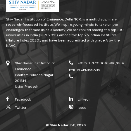
Shiv Nadar Institution of Eminence, Delhi NCR, is a multidisciplinary,
research-focussed institute. We inspire young minds to take on the
challenges that face us as a society. We are ranked among the top 100
universities in India (NIRF 2021), among the top 25 Indian Institutes
(Nature Index 2020), and have been accredited with grade A by the
NAAC.
Shiv Nadar Institution of
+91 120 7170100/6966/664
Eminence
FOR UG ADMISSIONS
Gautam Buddha Nagar -
201314.
Uttar Pradesh
Facebook
LinkedIn
Twitter
Issuu
© Shiv Nadar IoE, 2026