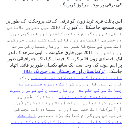
کی ترقی پر توجہ مرکوز کریں گے۔
اس پائلٹ فری ٹریڈ زون  کو ترقی  کے نئے پروجکٹ  کے طور پر 
بھی سمجھا جا سکتا ہے کیو ں کہ 2010 میں مغربی علاقائی 
ترقیاتی پروگرام کے تحت کاشغر اور خورگوس میں 
دو خصوصی اقتصادی زون قائم کیے گئے تھے۔ خورگوس 
ایک ضلع کی سطح کا شہر ہے اورقازقستان کی سرحد 
پر واقع ہے۔ 2011 میں قازق حکومت نے اپنی سرحد کے اندر  
ایک اقتصادی زون قائم کرنے کا فیصلہ کیا تاکہ جغرافیائی طور 
پر اہم ہونے کی وجہ سے ایک ساتھ یکساں طور پر فائدہ اٹھایا 
جاسکے۔ 
ترکمانستان اور قازقستان سے چین تک 1833 
کلومیٹر طویل گیس پائپ لائن اسی شہر سے
 ہوکر 
گزرتی ہے۔ قازق زون کو 
ایک دوسرے چینی صوبے 
چیانگ سو کی حکومت اور قازقستان کی قومی ریلوے 
کمپنی قازقستان تیمر زولی
 نے مشترکہ طور پر 
تعمیر کیا تھا۔یہ بیلٹ اینڈ روڈ انیشیٹو (بی 
آرآئی) کا ایک حصہ ہے اوراس بنیادی ڈھانچے کی 
ترقیاتی پروگرام کےایک بڑے حصےمیں 
ایک خشک 
بندرگاہ شامل ہے جس میں ریل کارگو کنیکٹیویٹی
ہے جو وسطی ایشیا کو چین سے ملاتی ہے۔ 