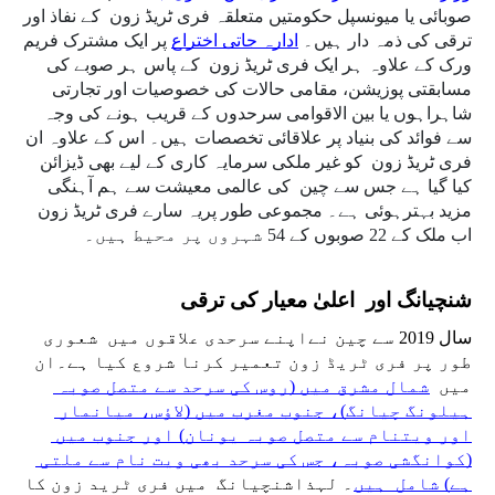
صوبائی یا میونسپل حکومتیں متعلقہ فری ٹریڈ زون  کے نفاذ اور 
ترقی کی ذمہ دار ہیں۔ 
ادارہ جاتی اختراع
 پر ایک مشترک فریم 
ورک کے علاوہ ہر ایک فری ٹریڈ زون  کے پاس ہر صوبے کی 
مسابقتی پوزیشن، مقامی حالات کی خصوصیات اور تجارتی 
شاہراہوں یا بین الاقوامی سرحدوں کے قریب ہونے کی وجہ 
سے فوائد کی بنیاد پر علاقائی تخصصات ہیں۔ اس کے علاوہ ان 
فری ٹریڈ زون  کو غیر ملکی سرمایہ کاری کے لیے بھی ڈیزائن 
کیا گیا ہے جس سے چین  کی عالمی معیشت سے ہم آہنگی 
مزید بہترہوئی ہے۔ مجموعی طور پریہ سارے فری ٹریڈ زون  
اب ملک کے 22 صوبوں کے 54 شہروں پر محیط ہیں۔ 
شنچیانگ اور  اعلیٰ معیار کی ترقی 
سال 2019 سے چین نےاپنے سرحدی علاقوں میں  شعوری 
طور پر فری ٹریڈ زون تعمیر کرنا شروع کیا ہے۔ان 
میں  
شمال مشرق میں (روس کی سرحد سے متصل صوبہ 
ہیلونگ چیانگ)، جنوب مغرب میں (لاؤس، میانمار 
اور ویتنام سے متصل صوبہ یونان) اور جنوب میں 
(کوانگشی صوبہ، جس کی سرحد بھی ویت نام سے ملتی 
ہے) شامل  ہیں
۔ لہذاشنچیانگ  میں فری ٹرید زون کا 