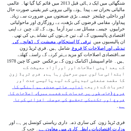
شنگھائی میں ایک دہائی قبل 2013 میں قائم کیا گیا تھا۔ عالمی 
مالیاتی بحران سے پیدا ہونے والی بیرونی غیر یقینی صورت حال 
اور داخلی چیلنجز  جیسے بڑی صنعتوں میں ضرورت سے زیادہ 
پیداوار، مقامی قرضوں کی بڑھت، بے روزگاری اور ماحولیاتی 
خرابیوں  جیسے مسائل سے نبرد آزما ہونے کے لئے چین  نے اپنی 
اقتصادی پالیسیوں کے لیے تین جہتوں کی نشاندہی کی تھی۔ 
ان پالیسیوں میں  
ترقی کا استحکام، معیشت کے ڈھانچے کی 
تبدیلی اور اصلاحات کا فروغ 
 شامل ہیں۔فری ٹریڈ زون  
سےاقتصادی اصلاحات کو مزید بہتر کرنے کے راستے کھلتے 
ہیں۔ عام اسپیشل اکنامک زون کے برعکس  جس کا چین 1978 
کے بعد اپنی اصلاحات اور اورآزاد معیشت کے 
ابتدائی سالوں میں سرخیل رہا ہے،  فری ٹریڈ زون 
کا مقصد صنعتی تبدیلی کے لیے پالیسی جدت اور 
تجربات کے ذریعے 
ادارہ جاتی جدت، ہم آہنگی کا 
فروغ (خاص طور پر خدمات کے شعبے میں)، اصلاحات کا 
فروغ اور تکنیکی تحقیق کی حوصلہ افزائی کرنا 
ہے
۔ 
فری ٹریڈ زون  کی ساری ذمہ داری ریاستی کونسل پر ہے اور 
وزارت اقتصادیات رابطہ کاری میں معاون ہے
۔ جب کہ 