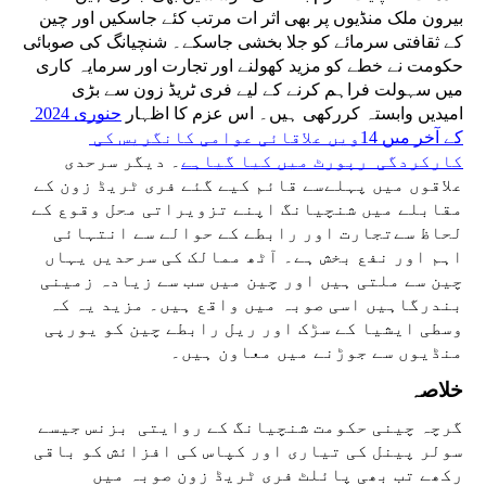
بیرون ملک منڈیوں پر بھی اثر ات مرتب کئے جاسکیں اور چین 
کے ثقافتی سرمائے کو جلا بخشی جاسکے۔ شنچیانگ کی صوبائی 
حکومت نے خطے کو مزید کھولنے اور تجارت اور سرمایہ کاری 
میں سہولت فراہم کرنے کے لیے فری ٹریڈ زون سے بڑی 
امیدیں وابستہ کررکھی ہیں۔ اس عزم کا اظہار 
جنوری 2024 
کے آخر میں 14ویں علاقائی عوامی کانگریس کی 
کارکردگی  رپورٹ میں کیا گیاہے
۔ دیگر سرحدی 
علاقوں میں پہلےسے قائم کیے گئے فری ٹریڈ زون کے 
مقابلے میں شنچیانگ اپنے تزویراتی محل وقوع کے 
لحاظ سےتجارت اور رابطے کے حوالے سے انتہائی 
اہم اور نفع بخش ہے۔ آٹھ ممالک کی سرحدیں یہاں 
چین سے ملتی ہیں اور چین میں سب سے زیادہ زمینی 
بندرگاہیں اسی صوبہ میں واقع ہیں۔ مزید یہ کہ 
وسطی ایشیا کے سڑک اور ریل رابطے چین کو یورپی 
منڈیوں سے جوڑنے میں معاون ہیں۔
خلاصہ
گرچہ چینی حکومت شنچیانگ کے روایتی  بزنس جیسے 
سولر پینل کی تیاری اور کپاس کی افزائش کو باقی 
رکھے تب بھی پائلٹ فری ٹریڈ زون صوبہ میں 