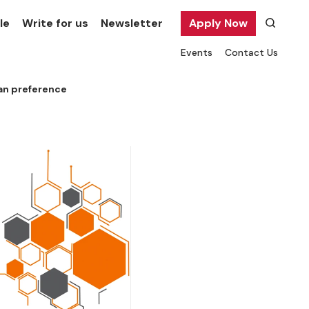
le
Write for us
Newsletter
Apply Now
Events
Contact Us
tan preference