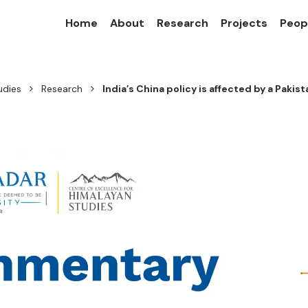
Home
About
Research
Projects
Peop
udies
Research
India’s China policy is affected by a Pakis