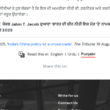
ਨੀਤੀਆਂ ਤੇ ਹੁਣ ਲੱਗਦਾ ਹੈ ਕਿ ਇਸ ਦੀ ਅਮਰੀਕਾ ਨੀਤੀ ਵੀ ,ਰਣਨੀਤਕ ਅਤੇ ਤਕ
ਾ ਜਰੂਰ ਉਠਾਏਗਾ।
ੀ. ਜੇਕਬ
Jabin T. Jacob
ਦੁਆਰਾ ‘ਭਾਰਤ ਦੀ ਚੀਨ ਨੀਤੀ ਇਕ ਮੋੜ ’ਤੇ’ ਨਾਮਕ
ਸਤ 2025
25. ‘
India’s China policy at a crossroads
’.
The Tribune
. 19 Augu
Punjabi
Read this in:
English
|
Urdu
|
Share this on:
e
Write for us
s
Contact Us